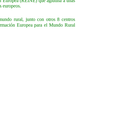
n Europea (REINE) que aglutina a unas
s europeos.
mundo rural, junto con otros 8 centros
formación Europea para el Mundo Rural