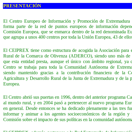
PRESENTACIÓN
El Centro Europeo de Información y Promoción de Extremadur
forma parte de la red de puntos europeos de información depen
Comisión Europea, que se enmarca dentro de la red denominada Eu
que agrupa a unos 400 centros por toda la Unión Europea, 43 de ello
El CEIPREX tiene como estructura de acogida la Asociación para e
Rural de la Comarca de Olivenza (ADERCO), siendo uno más de l
que esta entidad presta, aunque el único con ámbito regional, ya 
Centro se trabaja para toda la Comunidad Autónoma de Extrema
siendo mantenido gracias a la contribución financiera de la C
Agricultura y Desarrollo Rural de la Junta de Extremadura y de la 
Europea.
El Centro abrió sus puertas en 1996, dentro del anterior programa Ca
al mundo rural, y en 2004 pasó a pertenecer al nuevo programa Euro
en general. Desde entonces se ha dedicado plenamente a las tres f
informar y animar a los agentes socioeconómicos de la región y r
Comisión sobre el impacto de sus políticas en la comunidad autónom